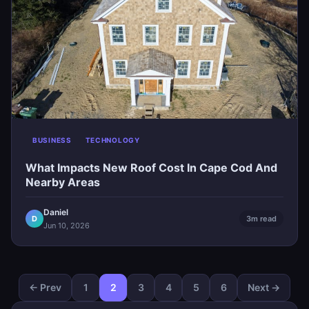
BUSINESS
TECHNOLOGY
What Impacts New Roof Cost In Cape Cod And
Nearby Areas
Daniel
D
3m read
Jun 10, 2026
← Prev
1
2
3
4
5
6
Next →