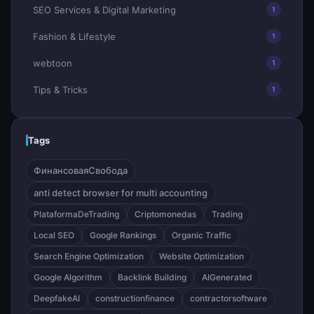
SEO Services & Digital Marketing
1
Fashion & Lifestyle
1
webtoon
1
Tips & Tricks
1
Tags
ФинансоваяСвобода
anti detect browser for multi accounting
PlataformaDeTrading
Criptomonedas
Trading
Local SEO
Google Rankings
Organic Traffic
Search Engine Optimization
Website Optimization
Google Algorithm
Backlink Building
AIGenerated
DeepfakeAI
constructionfinance
contractorsoftware