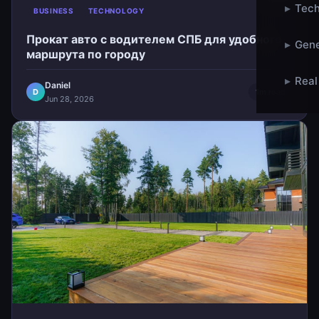
▸
Tech
BUSINESS
TECHNOLOGY
Прокат авто с водителем СПБ для удобного
▸
Gene
маршрута по городу
▸
Real
Daniel
D
1m read
Jun 28, 2026