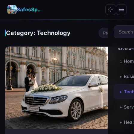
SafesSpace – A Secure Place for Growth & Support
Category: Technology
Page 2 of 6
NAVIGAT
⌂
Hom
▸
Busi
▸
Tech
▸
Serv
▸
Heal