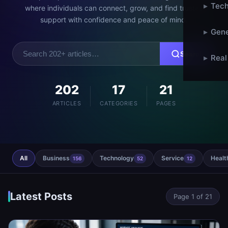
▸
Tech
where individuals can connect, grow, and find trusted
support with confidence and peace of mind.
▸
Gene
Search
Search
▸
Real
articles
202
17
21
ARTICLES
CATEGORIES
PAGES
All
Business
Technology
Service
Healt
156
52
12
Latest Posts
Page 1 of 21