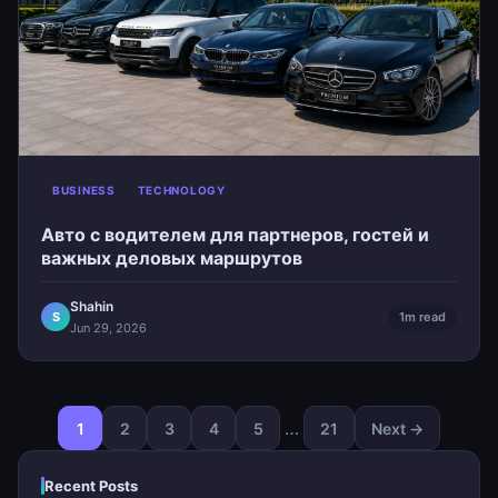
BUSINESS
TECHNOLOGY
Авто с водителем для партнеров, гостей и
важных деловых маршрутов
Shahin
S
1m read
Jun 29, 2026
…
1
2
3
4
5
21
Next →
Recent Posts