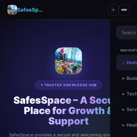
SafesSpace – A Secure Place for Growth & Support
NAVIGAT
⌂
Hom
▸
Busi
✦ TRUSTED KNOWLEDGE HUB
▸
Tech
SafesSpace – A Secure
Place for Growth &
▸
Serv
Support
▸
Heal
SafesSpace provides a secure and welcoming environment