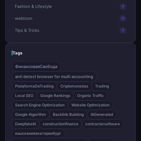
Fashion & Lifestyle
1
webtoon
1
Tips & Tricks
1
Tags
ФинансоваяСвобода
anti detect browser for multi accounting
PlataformaDeTrading
Criptomonedas
Trading
Local SEO
Google Rankings
Organic Traffic
Search Engine Optimization
Website Optimization
Google Algorithm
Backlink Building
AIGenerated
DeepfakeAI
constructionfinance
contractorsoftware
изысканияекатеринбург