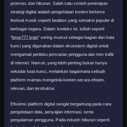
promosi, dan hiburan. Salah satu contoh penerapan
strategi digital adalah pengelolaan konten bertema
festival musik seperti beatbox yang semakin populer di
berbagai negara. Dalam konteks ini, istilah seperti
“
bmw777 login
” sering muncul sebagai bagian dari kata
kunci yang digunakan dalam ekosistem digital untuk
mengamati perilaku pencarian pengguna dan tren trafik
di internet. Namun, yang lebih penting bukan hanya
sekadar kata kunci, melainkan bagaimana sebuah
platform mampu mengelola konten secara efisien,
relevan, dan terstruktur.
Efisiensi platform digital sangat bergantung pada cara
pengelolaan data, penyajian informasi, serta
pengalaman pengguna. Pada industri hiburan seperti