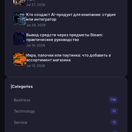
Jul 27, 2026
Кто создаст AI-продукт для компании: студия
или интегратор
Jul 24, 2026
Вывод средств через предметы Steam:
практическое руководство
Jul 16, 2026
Икра, палочки или паутинка: что добавить в
ассортимент магазина
Jul 13, 2026
Categories
Business
156
Technology
52
Service
12