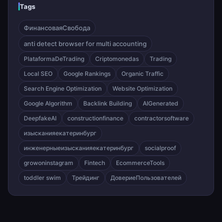
Tags
ФинансоваяСвобода
anti detect browser for multi accounting
PlataformaDeTrading
Criptomonedas
Trading
Local SEO
Google Rankings
Organic Traffic
Search Engine Optimization
Website Optimization
Google Algorithm
Backlink Building
AIGenerated
DeepfakeAI
constructionfinance
contractorsoftware
изысканияекатеринбург
инженерныеизысканияекатеринбург
socialproof
growoninstagram
Fintech
EcommerceTools
toddler swim
Трейдинг
ДовериеПользователей