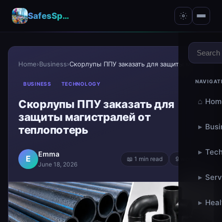
SafesSpace – A Secure Place for Growth & Support
Home
›
Business
›
Скорлупы ППУ заказать для защиты магистралей от те...
NAVIGAT
BUSINESS
TECHNOLOGY
⌂
Hom
Скорлупы ППУ заказать для
защиты магистралей от
▸
Busi
теплопотерь
▸
Tech
Emma
E
📖 1 min read
9 words
June 18, 2026
▸
Serv
▸
Heal