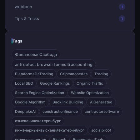
webtoon
1
Tips & Tricks
1
Tags
ФинансоваяСвобода
anti detect browser for multi accounting
PlataformaDeTrading
Criptomonedas
Trading
Local SEO
Google Rankings
Organic Traffic
Search Engine Optimization
Website Optimization
Google Algorithm
Backlink Building
AIGenerated
DeepfakeAI
constructionfinance
contractorsoftware
изысканияекатеринбург
инженерныеизысканияекатеринбург
socialproof
growoninstagram
Fintech
EcommerceTools