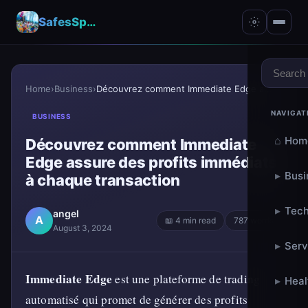
SafesSpace – A Secure Place for Growth & Support
Home
›
Business
›
Découvrez comment Immediate Edge assure des profit...
NAVIGAT
BUSINESS
⌂
Hom
Découvrez comment Immediate
Edge assure des profits immédiats
▸
Busi
à chaque transaction
▸
Tech
angel
A
📖 4 min read
787 words
August 3, 2024
▸
Serv
Immediate Edge
est une plateforme de trading
▸
Heal
automatisé qui promet de générer des profits