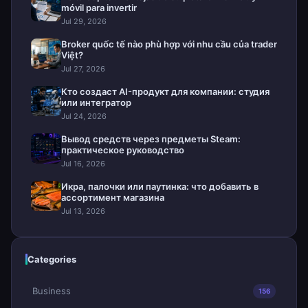
móvil para invertir
Jul 29, 2026
Broker quốc tế nào phù hợp với nhu cầu của trader
Việt?
Jul 27, 2026
Кто создаст AI-продукт для компании: студия
или интегратор
Jul 24, 2026
Вывод средств через предметы Steam:
практическое руководство
Jul 16, 2026
Икра, палочки или паутинка: что добавить в
ассортимент магазина
Jul 13, 2026
Categories
Business
156