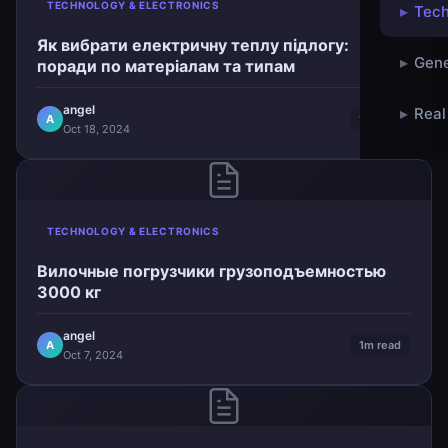
TECHNOLOGY & ELECTRONICS
▸
Tech
Як вибрати електричну теплу підлогу:
▸
Gene
поради по матеріалам та типам
angel
▸
Real
A
1m read
Oct 18, 2024
TECHNOLOGY & ELECTRONICS
Вилочные погрузчики грузоподъемностью
3000 кг
angel
A
1m read
Oct 7, 2024