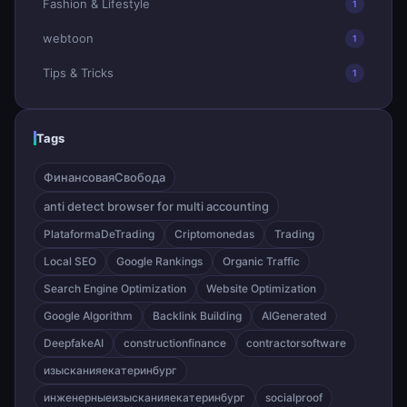
Fashion & Lifestyle
1
webtoon
1
Tips & Tricks
1
Tags
ФинансоваяСвобода
anti detect browser for multi accounting
PlataformaDeTrading
Criptomonedas
Trading
Local SEO
Google Rankings
Organic Traffic
Search Engine Optimization
Website Optimization
Google Algorithm
Backlink Building
AIGenerated
DeepfakeAI
constructionfinance
contractorsoftware
изысканияекатеринбург
инженерныеизысканияекатеринбург
socialproof