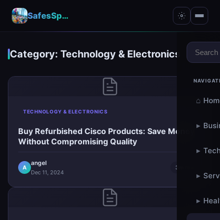
SafesSpace – A Secure Place for Growth & Support
Category: Technology & Electronics
NAVIGAT
⌂
Hom
TECHNOLOGY & ELECTRONICS
▸
Busi
Buy Refurbished Cisco Products: Save Money
Without Compromising Quality
▸
Tech
angel
A
3m read
Dec 11, 2024
▸
Serv
▸
Heal