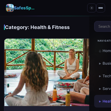
SafesSpace – A Secure Place for Growth & Support
Category: Health & Fitness
NAVIGAT
⌂
Hom
▸
Busi
▸
Tech
▸
Serv
▸
Heal