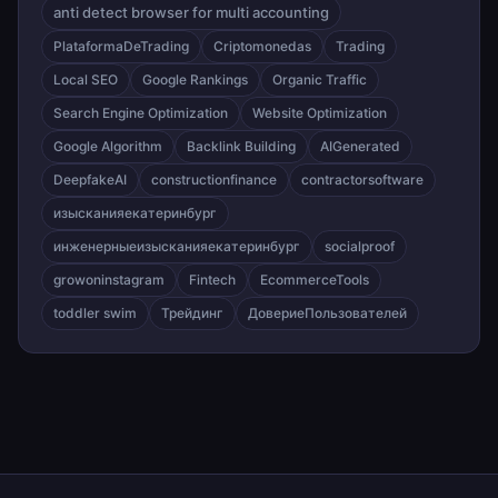
anti detect browser for multi accounting
PlataformaDeTrading
Criptomonedas
Trading
Local SEO
Google Rankings
Organic Traffic
Search Engine Optimization
Website Optimization
Google Algorithm
Backlink Building
AIGenerated
DeepfakeAI
constructionfinance
contractorsoftware
изысканияекатеринбург
инженерныеизысканияекатеринбург
socialproof
growoninstagram
Fintech
EcommerceTools
toddler swim
Трейдинг
ДовериеПользователей