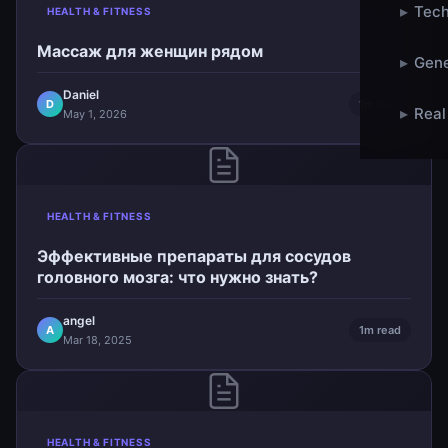
▸
Tech
HEALTH & FITNESS
Массаж для женщин рядом
▸
Gene
Daniel
D
1m read
▸
Real
May 1, 2026
HEALTH & FITNESS
Эффективные препараты для сосудов
головного мозга: что нужно знать?
angel
A
1m read
Mar 18, 2025
HEALTH & FITNESS