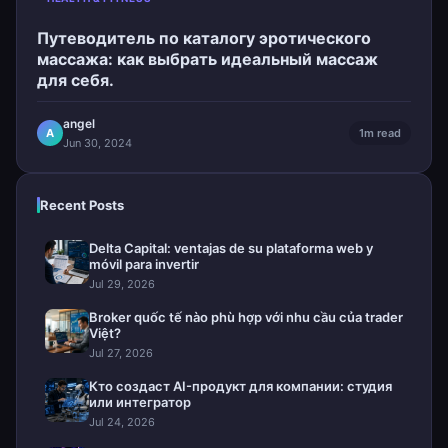
Путеводитель по каталогу эротического
массажа: как выбрать идеальный массаж
для себя.
angel
A
1m read
Jun 30, 2024
Recent Posts
Delta Capital: ventajas de su plataforma web y
móvil para invertir
Jul 29, 2026
Broker quốc tế nào phù hợp với nhu cầu của trader
Việt?
Jul 27, 2026
Кто создаст AI-продукт для компании: студия
или интегратор
Jul 24, 2026