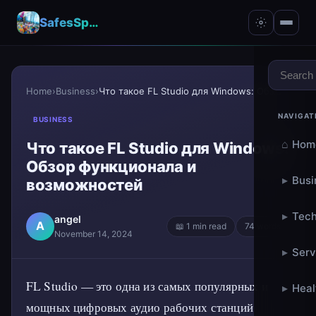
SafesSpace – A Secure Place for Growth & Support
Home
›
Business
›
Что такое FL Studio для Windows: Обзор функционала...
NAVIGAT
BUSINESS
⌂
Hom
Что такое FL Studio для Windows:
Обзор функционала и
▸
Busi
возможностей
▸
Tech
angel
A
📖 1 min read
74 words
November 14, 2024
▸
Serv
FL Studio — это одна из самых популярных и
▸
Heal
мощных цифровых аудио рабочих станций