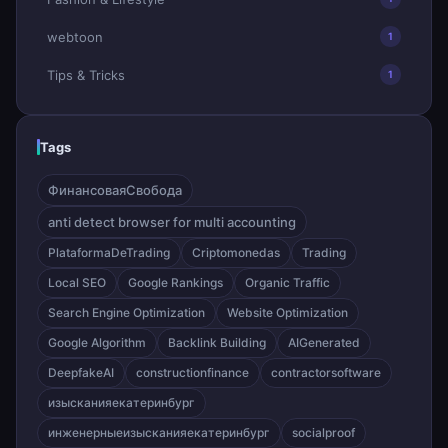
webtoon
1
Tips & Tricks
1
Tags
ФинансоваяСвобода
anti detect browser for multi accounting
PlataformaDeTrading
Criptomonedas
Trading
Local SEO
Google Rankings
Organic Traffic
Search Engine Optimization
Website Optimization
Google Algorithm
Backlink Building
AIGenerated
DeepfakeAI
constructionfinance
contractorsoftware
изысканияекатеринбург
инженерныеизысканияекатеринбург
socialproof