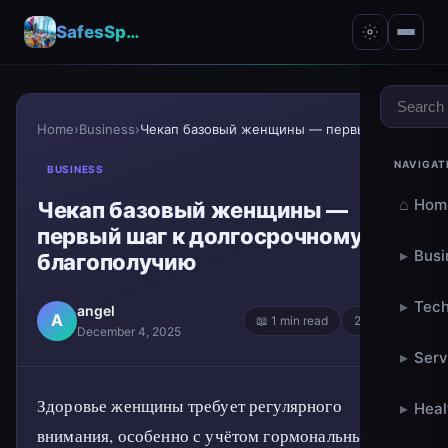
SafesSpace – A Secure Place for Growth & Support
Home
›
Business
›
Чекап базовый женщины — первый шаг к долгосрочному...
NAVIGAT
BUSINESS
⌂
Hom
Чекап базовый женщины —
первый шаг к долгосрочному
▸
Busi
благополучию
▸
Tech
angel
A
📖 1 min read
2 words
December 4, 2025
▸
Serv
Здоровье женщины требует регулярного
▸
Heal
внимания, особенно с учётом гормональных