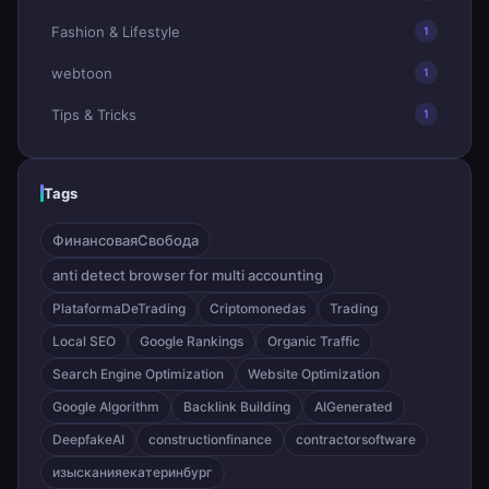
Fashion & Lifestyle
1
webtoon
1
Tips & Tricks
1
Tags
ФинансоваяСвобода
anti detect browser for multi accounting
PlataformaDeTrading
Criptomonedas
Trading
Local SEO
Google Rankings
Organic Traffic
Search Engine Optimization
Website Optimization
Google Algorithm
Backlink Building
AIGenerated
DeepfakeAI
constructionfinance
contractorsoftware
изысканияекатеринбург