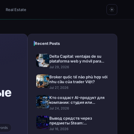
Real Estate
Recent Posts
Delta Capital: ventajas de su
plataforma web y móvil para
invertir
Jul 29, 2026
Broker quốc tế nào phù hợp với
nhu cầu của trader Việt?
ые
Jul 27, 2026
Кто создаст AI-продукт для
компании: студия или
интегратор
Jul 24, 2026
Вывод средств через
предметы Steam:
words
практическое руководство
Jul 16, 2026