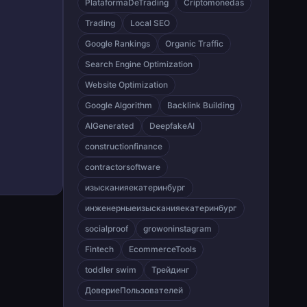
PlataformaDeTrading
Criptomonedas
Trading
Local SEO
Google Rankings
Organic Traffic
Search Engine Optimization
Website Optimization
Google Algorithm
Backlink Building
AIGenerated
DeepfakeAI
constructionfinance
contractorsoftware
изысканияекатеринбург
инженерныеизысканияекатеринбург
socialproof
growoninstagram
Fintech
EcommerceTools
toddler swim
Трейдинг
ДовериеПользователей