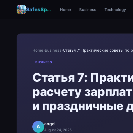
SafesSpace – A Secure Place for Growth & Support
Home
Business
Technology
Home
›
Business
›
BUSINESS
Статья 7: Практ
расчету зарплат
и праздничные 
angel
A
August 24, 2025