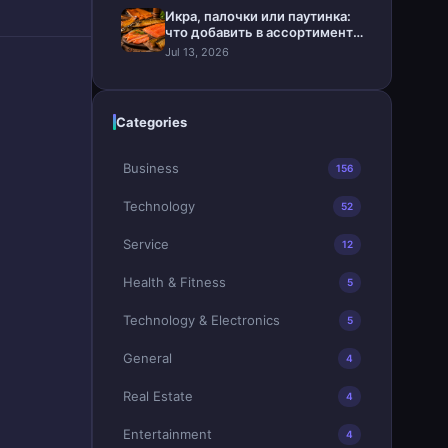
Икра, палочки или паутинка:
что добавить в ассортимент
магазина
Jul 13, 2026
Categories
Business
156
Technology
52
Service
12
Health & Fitness
5
Technology & Electronics
5
General
4
Real Estate
4
Entertainment
4