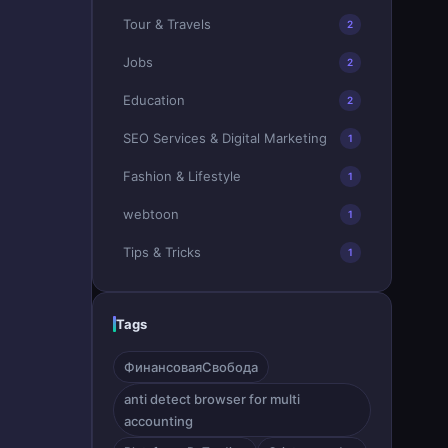
Tour & Travels
2
Jobs
2
Education
2
SEO Services & Digital Marketing
1
Fashion & Lifestyle
1
webtoon
1
Tips & Tricks
1
Tags
ФинансоваяСвобода
anti detect browser for multi
accounting