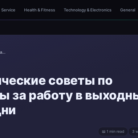
Service
Health & Fitness
Technology & Electronics
General
Статья 7: Практические советы по расчету зарплаты...
ические советы по
ы за работу в выходн
дни
📖 1 min read
3 