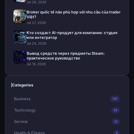
Jul 29, 2026
Broker quốc tế nào phù hợp với nhu cầu của trader
Việt?
Jul 27, 2026
Кто создаст AI-продукт для компании: студия
или интегратор
Jul 24, 2026
Вывод средств через предметы Steam:
практическое руководство
Jul 16, 2026
Categories
Business
157
Technology
53
Service
12
Health & Fitness
5