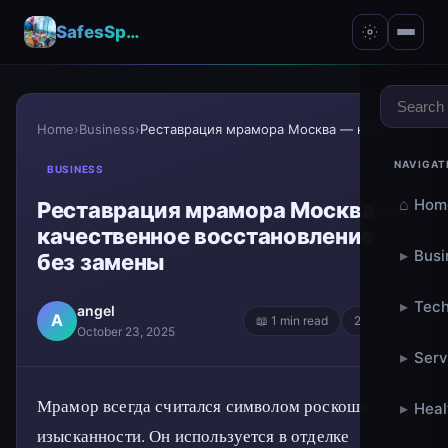
SafesSpace – A Secure Place for Growth & Support
Home
›
Business
›
Реставрация мрамора Москва — качественное восстано...
NAVIGAT
BUSINESS
⌂
Hom
Реставрация мрамора Москва —
качественное восстановление
▸
Busi
без замены
▸
Tech
angel
A
📖 1 min read
2 words
October 23, 2025
▸
Serv
Мрамор всегда считался символом роскоши и
▸
Heal
изысканности. Он используется в отделке