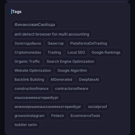
Tags
ФинансоваяСвобода
anti detect browser for multi accounting
Золотодобыча
Эжектор
PlataformaDeTrading
Criptomonedas
Trading
Local SEO
Google Rankings
Organic Traffic
Search Engine Optimization
Website Optimization
Google Algorithm
Backlink Building
AIGenerated
DeepfakeAI
constructionfinance
contractorsoftware
изысканияекатеринбург
инженерныеизысканияекатеринбург
socialproof
growoninstagram
Fintech
EcommerceTools
toddler swim