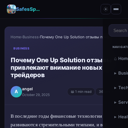
SafesSpace – A Secure Place for Growth & Support
Home
›
Business
›
Почему One Up Solution отзывы привлекают внимание...
NAVIGAT
BUSINESS
⌂
Hom
Почему One Up Solution отзывы
привлекают внимание новых
▸
Busi
трейдеров
▸
Tech
angel
A
📖 1 min read
36 words
October 29, 2025
▸
Serv
В последние годы финансовые технологии
▸
Heal
развиваются стремительными темпами, и всё