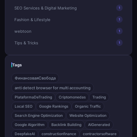
SEO Services & Digital Marketing
1
Fashion & Lifestyle
1
webtoon
1
Tips & Tricks
1
Tags
ФинансоваяСвобода
anti detect browser for multi accounting
PlataformaDeTrading
Criptomonedas
Trading
Local SEO
Google Rankings
Organic Traffic
Search Engine Optimization
Website Optimization
Google Algorithm
Backlink Building
AIGenerated
DeepfakeAI
constructionfinance
contractorsoftware