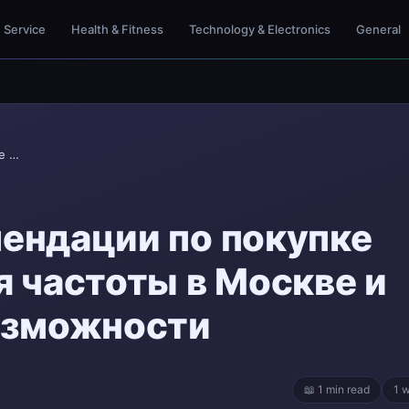
Service
Health & Fitness
Technology & Electronics
General
Полезные рекомендации по покупке преобразователя ч...
ендации по покупке
 частоты в Москве и
озможности
📖 1 min read
1 