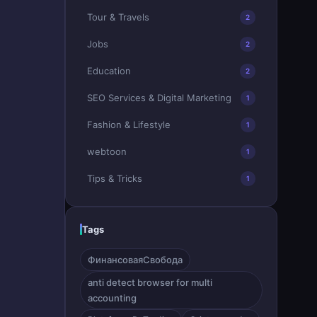
Tour & Travels
2
Jobs
2
Education
2
SEO Services & Digital Marketing
1
Fashion & Lifestyle
1
webtoon
1
Tips & Tricks
1
Tags
ФинансоваяСвобода
anti detect browser for multi
accounting