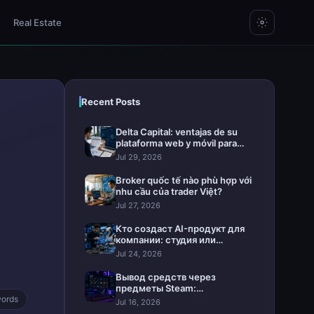
Real Estate
Recent Posts
Delta Capital: ventajas de su
plataforma web y móvil para
invertir
Jul 29, 2026
Broker quốc tế nào phù hợp với
nhu cầu của trader Việt?
Jul 27, 2026
Кто создаст AI-продукт для
компании: студия или
интегратор
Jul 24, 2026
Вывод средств через
предметы Steam:
words
практическое руководство
Jul 16, 2026