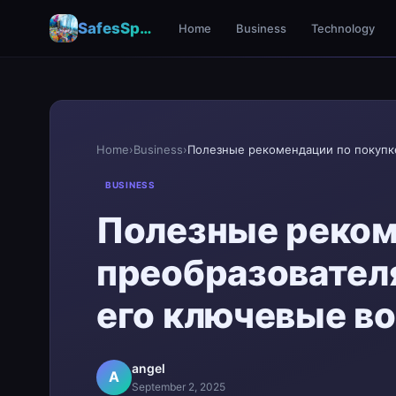
SafesSpace – A Secure Place for Growth & Support
Home
Business
Technology
Home
›
Business
›
BUSINESS
Полезные реком
преобразователя
его ключевые в
angel
A
September 2, 2025