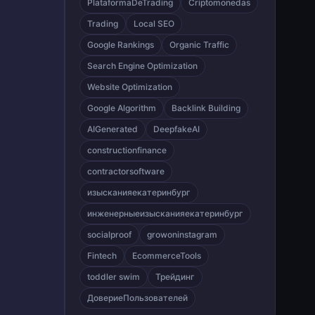
PlataformaDeTrading
Criptomonedas
Trading
Local SEO
Google Rankings
Organic Traffic
Search Engine Optimization
Website Optimization
Google Algorithm
Backlink Building
AIGenerated
DeepfakeAI
constructionfinance
contractorsoftware
изысканияекатеринбург
инженерныеизысканияекатеринбург
socialproof
growoninstagram
Fintech
EcommerceTools
toddler swim
Трейдинг
ДовериеПользователей