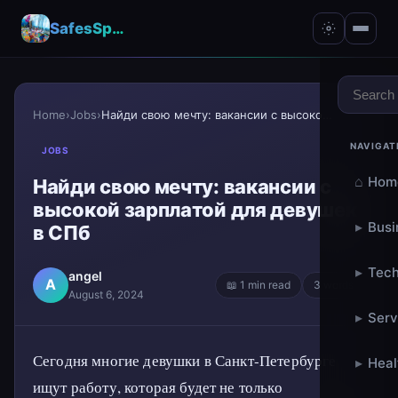
SafesSpace – A Secure Place for Growth & Support
Home
›
Jobs
›
Найди свою мечту: вакансии с высокой зарплатой для...
NAVIGAT
JOBS
⌂
Hom
Найди свою мечту: вакансии с
высокой зарплатой для девушек
▸
Busi
в СПб
▸
Tech
angel
A
📖 1 min read
3 words
August 6, 2024
▸
Serv
Сегодня многие девушки в Санкт-Петербурге
▸
Heal
ищут работу, которая будет не только