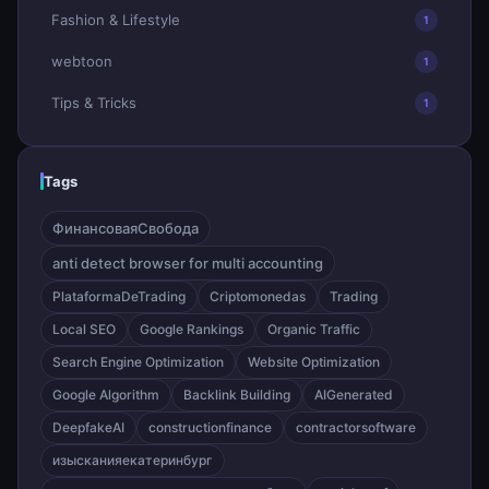
Fashion & Lifestyle
1
webtoon
1
Tips & Tricks
1
Tags
ФинансоваяСвобода
anti detect browser for multi accounting
PlataformaDeTrading
Criptomonedas
Trading
Local SEO
Google Rankings
Organic Traffic
Search Engine Optimization
Website Optimization
Google Algorithm
Backlink Building
AIGenerated
DeepfakeAI
constructionfinance
contractorsoftware
изысканияекатеринбург