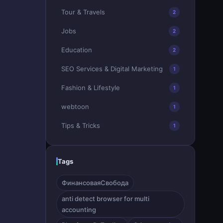
Tour & Travels
2
Jobs
2
Education
2
SEO Services & Digital Marketing
1
Fashion & Lifestyle
1
webtoon
1
Tips & Tricks
1
Tags
ФинансоваяСвобода
anti detect browser for multi
accounting