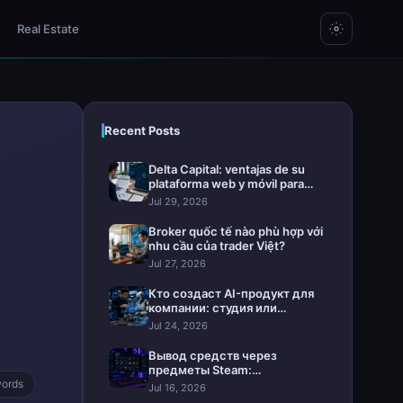
Real Estate
Recent Posts
Delta Capital: ventajas de su
plataforma web y móvil para
invertir
Jul 29, 2026
Broker quốc tế nào phù hợp với
nhu cầu của trader Việt?
Jul 27, 2026
Кто создаст AI-продукт для
компании: студия или
интегратор
Jul 24, 2026
Вывод средств через
предметы Steam:
words
практическое руководство
Jul 16, 2026