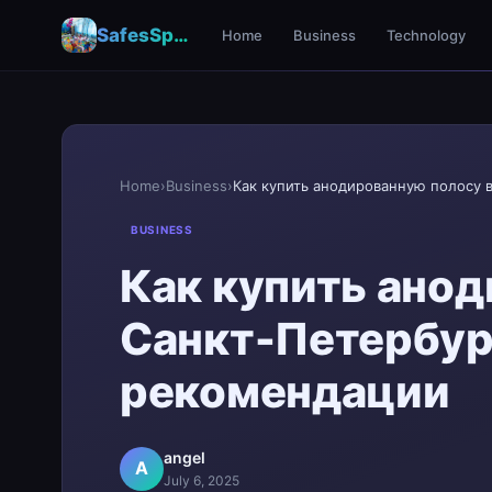
SafesSpace – A Secure Place for Growth & Support
Home
Business
Technology
Home
›
Business
›
BUSINESS
Как купить анод
Санкт-Петербург
рекомендации
angel
A
July 6, 2025