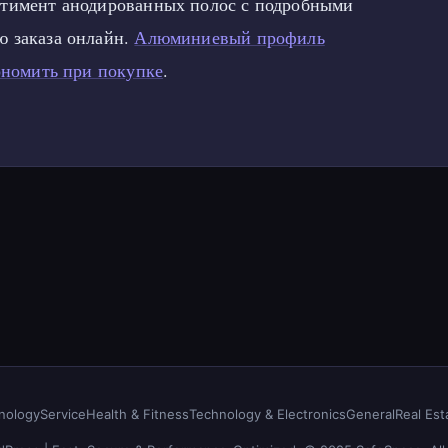
ртимент анодированных полос с подробными
ю заказа онлайн.
Алюминиевый профиль
кономить при покупке
.
nology
Service
Health & Fitness
Technology & Electronics
General
Real Est