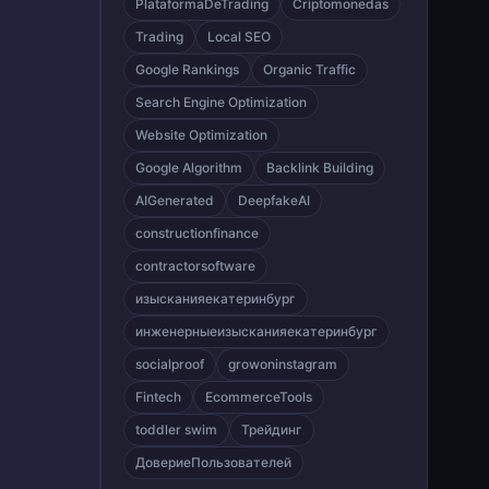
PlataformaDeTrading
Criptomonedas
Trading
Local SEO
Google Rankings
Organic Traffic
Search Engine Optimization
Website Optimization
Google Algorithm
Backlink Building
AIGenerated
DeepfakeAI
constructionfinance
contractorsoftware
изысканияекатеринбург
инженерныеизысканияекатеринбург
socialproof
growoninstagram
Fintech
EcommerceTools
toddler swim
Трейдинг
ДовериеПользователей