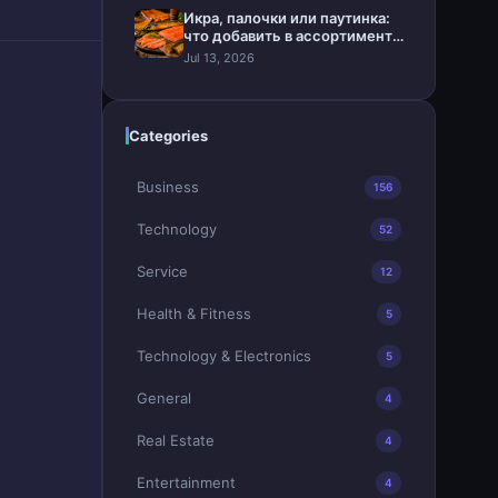
Икра, палочки или паутинка:
что добавить в ассортимент
магазина
Jul 13, 2026
Categories
Business
156
Technology
52
Service
12
Health & Fitness
5
Technology & Electronics
5
General
4
Real Estate
4
Entertainment
4