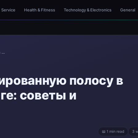
Service
Health & Fitness
Technology & Electronics
General
Как купить анодированную полосу в Санкт-Петербурге...
ированную полосу в
е: советы и
📖 1 min read
3 