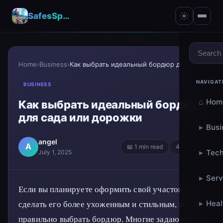
SafesSpace – A Secure Place for Growth & Support
Home
›
Business
›
Как выбрать идеальный бордюр для сада или дорожки
NAVIGAT
BUSINESS
⌂
Hom
Как выбрать идеальный бордюр
для сада или дорожки
▸
Busi
angel
A
📖 1 min read
4 words
▸
Tech
July 1, 2025
▸
Serv
Если вы планируете оформить свой участок и
сделать его более ухоженным и стильным, важно
▸
Heal
правильно выбрать бордюр. Многие задаются