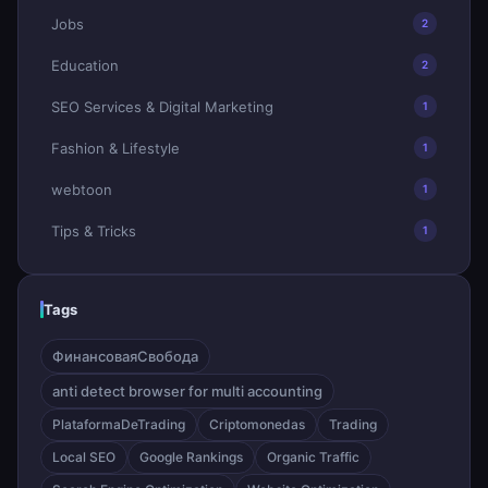
Jobs
2
Education
2
SEO Services & Digital Marketing
1
Fashion & Lifestyle
1
webtoon
1
Tips & Tricks
1
Tags
ФинансоваяСвобода
anti detect browser for multi accounting
PlataformaDeTrading
Criptomonedas
Trading
Local SEO
Google Rankings
Organic Traffic