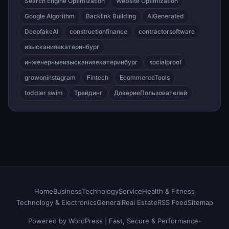
Search Engine Optimization
Website Optimization
Google Algorithm
Backlink Building
AIGenerated
DeepfakeAI
constructionfinance
contractorsoftware
изысканияекатеринбург
инженерныеизысканияекатеринбург
socialproof
growoninstagram
Fintech
EcommerceTools
toddler swim
Трейдинг
ДовериеПользователей
Home
Business
Technology
Service
Health & Fitness
Technology & Electronics
General
Real Estate
RSS Feed
Sitemap
Powered by WordPress | Fast, Secure & Performance-