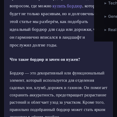
▸
Tech
вопросом, где можно
купить бордюр
, который
будет не только красивым, но и долговечным. В
▸
Gene
этой статье мы разберём, как подобрать
идеальный бордюр для сада или дорожки, чтобы
▸
Real
он гармонично вписался в ландшафт и
прослужил долгие годы.
Что такое бордюр и зачем он нужен?
Бордюр — это декоративный или функциональный
элемент, который используется для отделения
садовых зон, клумб, дорожек и газонов. Он помогает
сохранить аккуратность, предотвращает разрастание
растений и облегчает уход за участком. Кроме того,
правильно подобранный бордюр может стать ярким
акцентом в общем дизайне.