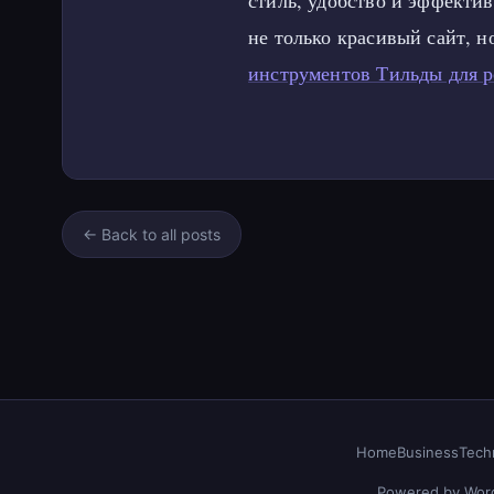
стиль, удобство и эффектив
не только красивый сайт, 
инструментов Тильды для р
← Back to all posts
Home
Business
Tech
Powered by Word