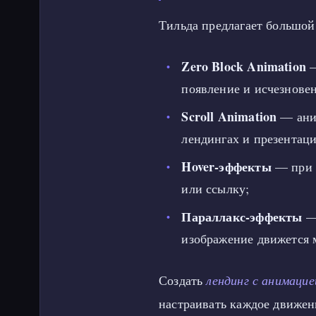
Тильда предлагает большой
Zero Block Animation
—
появление и исчезнове
Scroll Animation
— аним
лендингах и презентац
Hover-эффекты
— при н
или ссылку;
Параллакс-эффекты
— 
изображение движется 
Создать
лендинг с анимацие
настраивать каждое движен