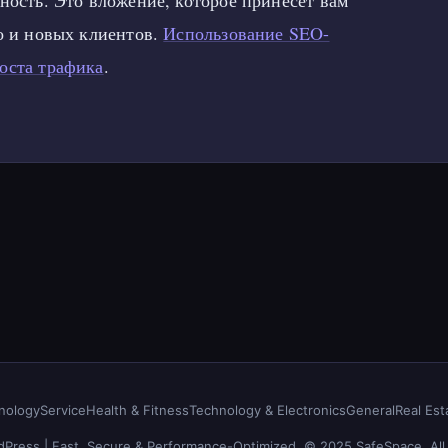
ность. Это вложение, которое принесёт вам
но и новых клиентов.
Использование SEO-
оста трафика
.
nology
Service
Health & Fitness
Technology & Electronics
General
Real Est
Press | Fast, Secure & Performance-Optimized. © 2025 SafeSpace. All 