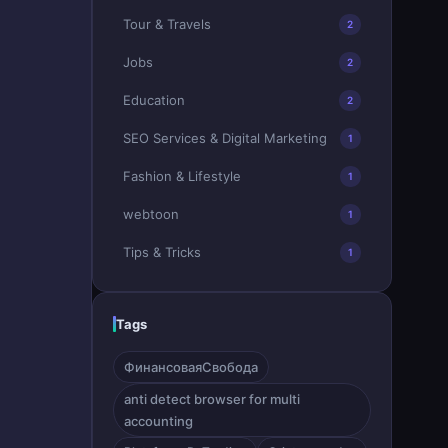
Tour & Travels
2
Jobs
2
Education
2
SEO Services & Digital Marketing
1
Fashion & Lifestyle
1
webtoon
1
Tips & Tricks
1
Tags
ФинансоваяСвобода
anti detect browser for multi
accounting