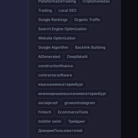
PlataformaDeTrading
Criptomonedas
Trading
Local SEO
Google Rankings
Organic Traffic
Search Engine Optimization
Website Optimization
Google Algorithm
Backlink Building
AIGenerated
DeepfakeAI
constructionfinance
contractorsoftware
изысканияекатеринбург
инженерныеизысканияекатеринбург
socialproof
growoninstagram
Fintech
EcommerceTools
toddler swim
Трейдинг
ДовериеПользователей