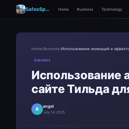
SafesSpace – A Secure Place for Growth & Support
Home
Business
Technology
Home
›
Business
›
BUSINESS
Использование 
сайте Тильда дл
angel
A
July 14, 2025