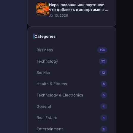
Икра, палочки или паутинка:
что добавить в ассортимент
магазина
Jul 13, 2026
Categories
Business
156
Technology
52
Service
12
Health & Fitness
5
Technology & Electronics
5
General
4
Real Estate
4
Entertainment
4