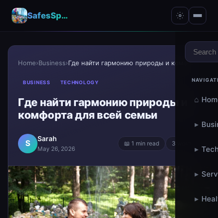
SafesSpace – A Secure Place for Growth & Support
Home
›
Business
›
Где найти гармонию природы и комфорта для всей сем...
NAVIGAT
BUSINESS
TECHNOLOGY
⌂
Hom
Где найти гармонию природы и
комфорта для всей семьи
▸
Busi
Sarah
S
📖 1 min read
3 words
▸
Tech
May 26, 2026
▸
Serv
▸
Heal