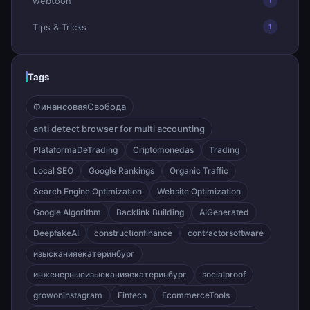
webtoon
1
Tips & Tricks
1
Tags
ФинансоваяСвобода
anti detect browser for multi accounting
PlataformaDeTrading
Criptomonedas
Trading
Local SEO
Google Rankings
Organic Traffic
Search Engine Optimization
Website Optimization
Google Algorithm
Backlink Building
AIGenerated
DeepfakeAI
constructionfinance
contractorsoftware
изысканияекатеринбург
инженерныеизысканияекатеринбург
socialproof
growoninstagram
Fintech
EcommerceTools