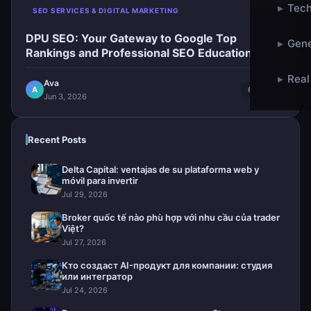
▸
Tech
SEO SERVICES & DIGITAL MARKETING
DPU SEO: Your Gateway to Google Top
▸
Gene
Rankings and Professional SEO Education
▸
Real
Ava
A
6m read
Jun 3, 2026
Recent Posts
Delta Capital: ventajas de su plataforma web y
móvil para invertir
Jul 29, 2026
Broker quốc tế nào phù hợp với nhu cầu của trader
Việt?
Jul 27, 2026
Кто создаст AI-продукт для компании: студия
или интегратор
Jul 24, 2026