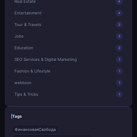
Real Estate
4
Entertainment
4
Tour & Travels
2
Jobs
2
Education
2
SEO Services & Digital Marketing
1
Fashion & Lifestyle
1
webtoon
1
Tips & Tricks
1
Tags
ФинансоваяСвобода