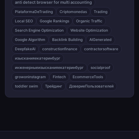
anti detect browser for multi accounting
PlataformaDeTrading
Criptomonedas
Trading
Local SEO
Google Rankings
Organic Traffic
Search Engine Optimization
Website Optimization
Google Algorithm
Backlink Building
AIGenerated
DeepfakeAI
constructionfinance
contractorsoftware
изысканияекатеринбург
инженерныеизысканияекатеринбург
socialproof
growoninstagram
Fintech
EcommerceTools
toddler swim
Трейдинг
ДовериеПользователей