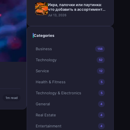
Икра, палочки или паутинка:
что добавить в ассортимент
магазина
Jul 13, 2026
Categories
Business
156
Technology
52
Service
12
Health & Fitness
5
Technology & Electronics
5
1m read
General
4
Real Estate
4
Entertainment
4