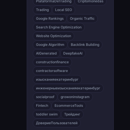
PlataformaDeTrading
Criptomonedas
Trading
Local SEO
Google Rankings
Organic Traffic
Search Engine Optimization
Website Optimization
Google Algorithm
Backlink Building
AIGenerated
DeepfakeAI
constructionfinance
contractorsoftware
изысканияекатеринбург
инженерныеизысканияекатеринбург
socialproof
growoninstagram
Fintech
EcommerceTools
toddler swim
Трейдинг
ДовериеПользователей