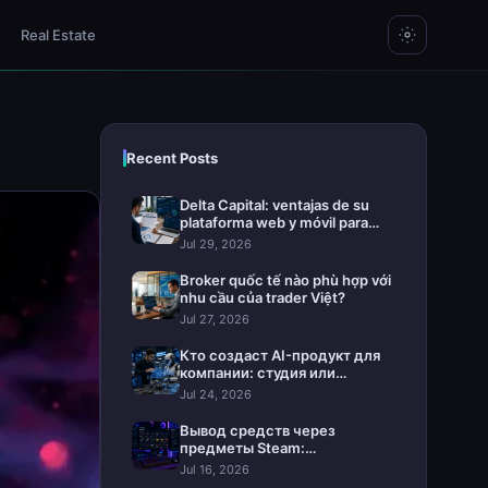
Real Estate
Recent Posts
Delta Capital: ventajas de su
plataforma web y móvil para
invertir
Jul 29, 2026
Broker quốc tế nào phù hợp với
nhu cầu của trader Việt?
Jul 27, 2026
Кто создаст AI-продукт для
компании: студия или
интегратор
Jul 24, 2026
Вывод средств через
предметы Steam:
практическое руководство
Jul 16, 2026