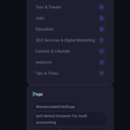
Tour & Travels
2
Jobs
2
Education
2
SEO Services & Digital Marketing
1
Fashion & Lifestyle
1
webtoon
1
Tips & Tricks
1
Tags
ФинансоваяСвобода
anti detect browser for multi
accounting