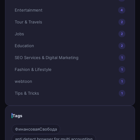
Entertainment
4
Tour & Travels
2
Jobs
2
Education
2
SEO Services & Digital Marketing
1
Fashion & Lifestyle
1
webtoon
1
Tips & Tricks
1
Tags
ФинансоваяСвобода
anti detect browser for multi accounting