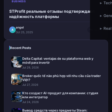
BUSINESS
▸
Tech
STProfit реальные отзывы подтверждают
▸
Gene
надёжность платформы
angel
▸
Real
A
1m read
Oct 25, 2025
Recent Posts
Delta Capital: ventajas de su plataforma web y
móvil para invertir
Jul 29, 2026
Broker quốc tế nào phù hợp với nhu cầu của trader
Việt?
Jul 27, 2026
Кто создаст AI-продукт для компании: студия
или интегратор
Jul 24, 2026
Вывод средств через предметы Steam: