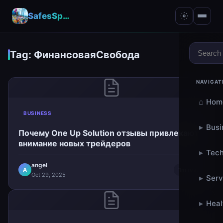
SafesSpace – A Secure Place for Growth & Support
Tag: ФинансоваяСвобода
NAVIGAT
⌂
Hom
BUSINESS
▸
Busi
Почему One Up Solution отзывы привлекают
внимание новых трейдеров
▸
Tech
angel
A
1m read
Oct 29, 2025
▸
Serv
▸
Heal