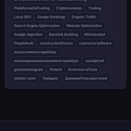
PlataformaDeTrading
Criptomonedas
Trading
Local SEO
Google Rankings
Organic Traffic
Search Engine Optimization
Website Optimization
Google Algorithm
Backlink Building
AIGenerated
DeepfakeAI
constructionfinance
contractorsoftware
изысканияекатеринбург
инженерныеизысканияекатеринбург
socialproof
growoninstagram
Fintech
EcommerceTools
toddler swim
Трейдинг
ДовериеПользователей