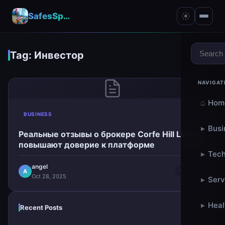
SafesSpace – A Secure Place for Growth & Support
Tag: Инвестор
NAVIGAT
⌂
Hom
BUSINESS
▸
Busi
Реальные отзывы о брокере Corfe Hill Limited
повышают доверие к платформе
▸
Tech
angel
A
1m read
Oct 28, 2025
▸
Serv
▸
Heal
Recent Posts