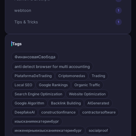
webtoon
1
Tips & Tricks
1
Tags
ФинансоваяСвобода
anti detect browser for multi accounting
PlataformaDeTrading
Criptomonedas
Trading
Local SEO
Google Rankings
Organic Traffic
Search Engine Optimization
Website Optimization
Google Algorithm
Backlink Building
AIGenerated
DeepfakeAI
constructionfinance
contractorsoftware
изысканияекатеринбург
инженерныеизысканияекатеринбург
socialproof