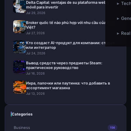
Delta Capital: ventajas de su plataforma web y
▸
Tech
móvil para invertir
Jul 29, 2026
▸
Gene
Broker quốc tế nào phù hợp với nhu cầu của trader
Việt?
▸
Real
Jul 27, 2026
Кто создаст AI-продукт для компании: студия
или интегратор
Jul 24, 2026
Вывод средств через предметы Steam:
практическое руководство
Jul 16, 2026
Икра, палочки или паутинка: что добавить в
ассортимент магазина
Jul 13, 2026
Categories
Business
156