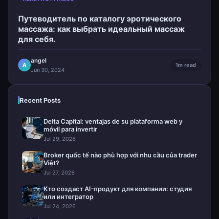
Путеводитель по каталогу эротического
массажа: как выбрать идеальный массаж
для себя.
angel
A
1m read
Jun 30, 2024
Recent Posts
Delta Capital: ventajas de su plataforma web y
móvil para invertir
Jul 29, 2026
Broker quốc tế nào phù hợp với nhu cầu của trader
Việt?
Jul 27, 2026
Кто создаст AI-продукт для компании: студия
или интегратор
Jul 24, 2026