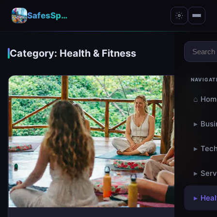
SafesSpace – A Secure Place for Growth & Support
Category: Health & Fitness
NAVIGAT
⌂
Hom
▸
Busi
▸
Tech
▸
Serv
▸
Heal