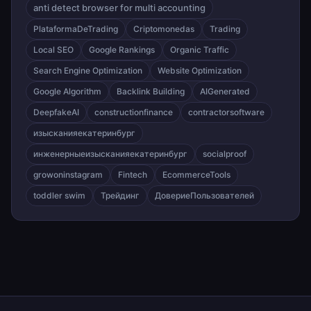
anti detect browser for multi accounting
PlataformaDeTrading
Criptomonedas
Trading
Local SEO
Google Rankings
Organic Traffic
Search Engine Optimization
Website Optimization
Google Algorithm
Backlink Building
AIGenerated
DeepfakeAI
constructionfinance
contractorsoftware
изысканияекатеринбург
инженерныеизысканияекатеринбург
socialproof
growoninstagram
Fintech
EcommerceTools
toddler swim
Трейдинг
ДовериеПользователей