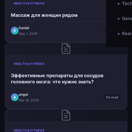
▸
Tech
HEALTH & FITNESS
Массаж для женщин рядом
▸
Gene
Daniel
D
1m read
▸
Real
May 1, 2026
HEALTH & FITNESS
Эффективные препараты для сосудов
головного мозга: что нужно знать?
angel
A
1m read
Mar 18, 2025
HEALTH & FITNESS