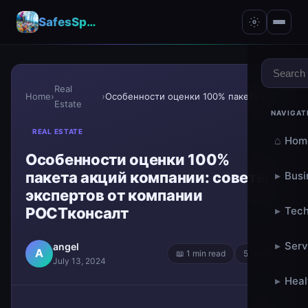
SafesSpace – A Secure Place for Growth & Support
Real
Home
›
›
Особенности оценки 100% пакета акций компании: сов...
Estate
NAVIGAT
REAL ESTATE
⌂
Hom
Особенности оценки 100%
пакета акций компании: советы
▸
Busi
экспертов от компании
▸
РОСТконсалт
Tech
▸
Serv
angel
A
📖 1 min read
5 words
July 13, 2024
▸
Heal