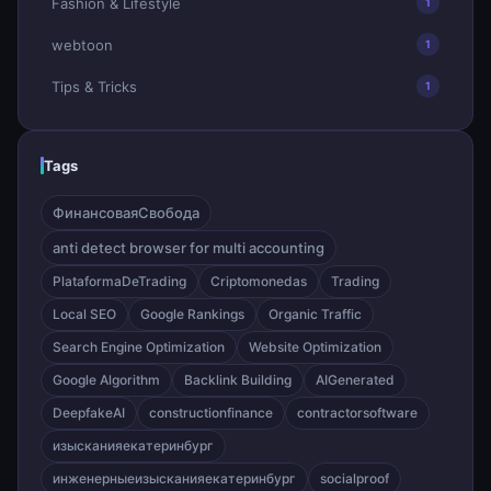
Fashion & Lifestyle
1
webtoon
1
Tips & Tricks
1
Tags
ФинансоваяСвобода
anti detect browser for multi accounting
PlataformaDeTrading
Criptomonedas
Trading
Local SEO
Google Rankings
Organic Traffic
Search Engine Optimization
Website Optimization
Google Algorithm
Backlink Building
AIGenerated
DeepfakeAI
constructionfinance
contractorsoftware
изысканияекатеринбург
инженерныеизысканияекатеринбург
socialproof