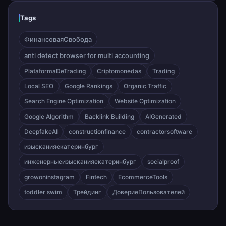
Tags
ФинансоваяСвобода
anti detect browser for multi accounting
PlataformaDeTrading
Criptomonedas
Trading
Local SEO
Google Rankings
Organic Traffic
Search Engine Optimization
Website Optimization
Google Algorithm
Backlink Building
AIGenerated
DeepfakeAI
constructionfinance
contractorsoftware
изысканияекатеринбург
инженерныеизысканияекатеринбург
socialproof
growoninstagram
Fintech
EcommerceTools
toddler swim
Трейдинг
ДовериеПользователей