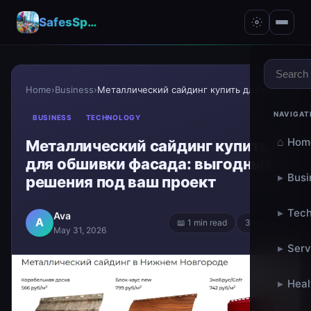
SafesSpace – A Secure Place for Growth & Support
Home
›
Business
›
Металлический сайдинг купить для обшивки фасада: в...
NAVIGAT
BUSINESS
TECHNOLOGY
⌂
Hom
Металлический сайдинг купить
для обшивки фасада: выгодные
▸
Busi
решения под ваш проект
▸
Tech
Ava
A
📖 1 min read
3 words
May 31, 2026
▸
Serv
▸
Heal