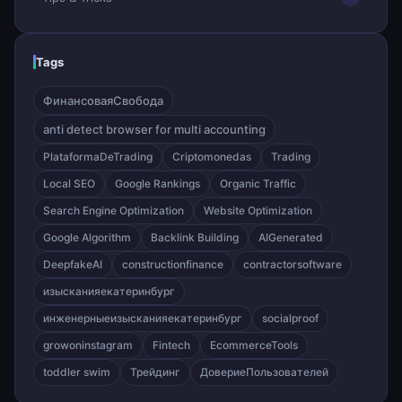
Tags
ФинансоваяСвобода
anti detect browser for multi accounting
PlataformaDeTrading
Criptomonedas
Trading
Local SEO
Google Rankings
Organic Traffic
Search Engine Optimization
Website Optimization
Google Algorithm
Backlink Building
AIGenerated
DeepfakeAI
constructionfinance
contractorsoftware
изысканияекатеринбург
инженерныеизысканияекатеринбург
socialproof
growoninstagram
Fintech
EcommerceTools
toddler swim
Трейдинг
ДовериеПользователей