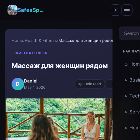
SafesSpace – A Secure Place for Growth & Support
Home
›
Health & Fitness
›
Массаж для женщин рядом
NAVIGAT
HEALTH & FITNESS
⌂
Hom
Массаж для женщин рядом
▸
Busi
Daniel
D
📖 1 min read
11 words
May 1, 2026
▸
Tech
▸
Serv
▸
Heal