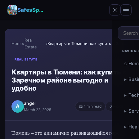
SafesSpace – A Secure Place for Growth & Support
Real
Home
›
›
Квартиры в Тюмени: как купить в Заречном районе вы...
Estate
NAVIGAT
REAL ESTATE
⌂
Hom
Квартиры в Тюмени: как купить в
Заречном районе выгодно и
▸
Busi
удобно
▸
Tech
angel
A
📖 1 min read
0 words
March 22, 2025
▸
Serv
▸
Heal
Тюмень – это динамично развивающийся город с