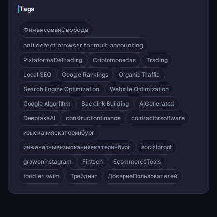
Tags
ФинансоваяСвобода
anti detect browser for multi accounting
PlataformaDeTrading
Criptomonedas
Trading
Local SEO
Google Rankings
Organic Traffic
Search Engine Optimization
Website Optimization
Google Algorithm
Backlink Building
AIGenerated
DeepfakeAI
constructionfinance
contractorsoftware
изысканияекатеринбург
инженерныеизысканияекатеринбург
socialproof
growoninstagram
Fintech
EcommerceTools
toddler swim
Трейдинг
ДовериеПользователей