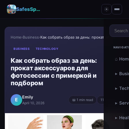
SafesSpace – A Secure Place for Growth & Support
Home
›
Business
›
Как собрать образ за день: прокат аксессуаров для...
NAVIGAT
BUSINESS
TECHNOLOGY
⌂
Hom
Как собрать образ за день:
прокат аксессуаров для
▸
Busi
фотосессии с примеркой и
подбором
▸
Tech
Emily
E
📖 1 min read
11 words
▸
Serv
April 10, 2026
▸
Heal