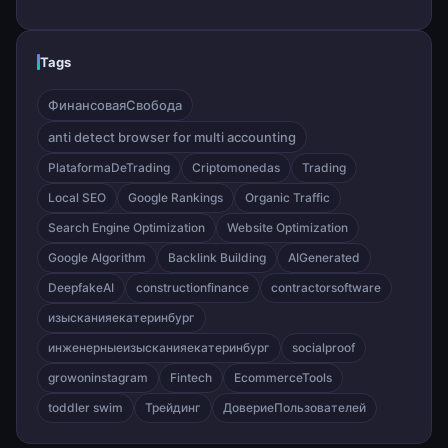
Tags
ФинансоваяСвобода
anti detect browser for multi accounting
PlataformaDeTrading
Criptomonedas
Trading
Local SEO
Google Rankings
Organic Traffic
Search Engine Optimization
Website Optimization
Google Algorithm
Backlink Building
AIGenerated
DeepfakeAI
constructionfinance
contractorsoftware
изысканияекатеринбург
инженерныеизысканияекатеринбург
socialproof
growoninstagram
Fintech
EcommerceTools
toddler swim
Трейдинг
ДовериеПользователей