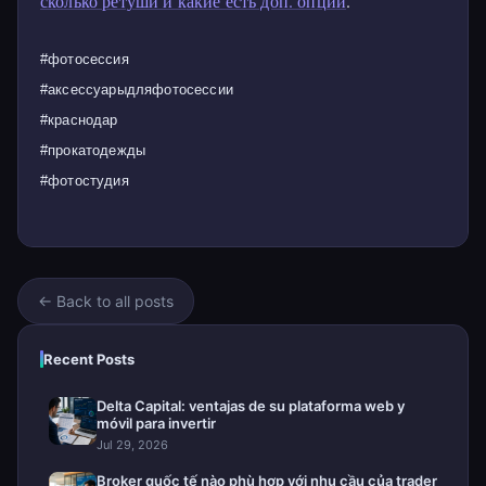
сколько ретуши и какие есть доп. опции
.
#фотосессия
#аксессуарыдляфотосессии
#краснодар
#прокатодежды
#фотостудия
← Back to all posts
Recent Posts
Delta Capital: ventajas de su plataforma web y
móvil para invertir
Jul 29, 2026
Broker quốc tế nào phù hợp với nhu cầu của trader