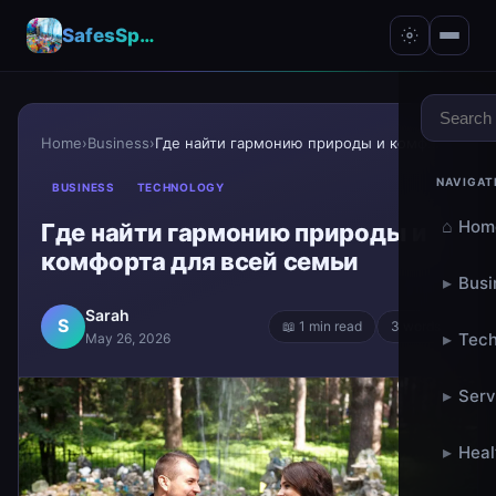
SafesSpace – A Secure Place for Growth & Support
Home
›
Business
›
Где найти гармонию природы и комфорта для всей сем...
NAVIGAT
BUSINESS
TECHNOLOGY
⌂
Hom
Где найти гармонию природы и
комфорта для всей семьи
▸
Busi
Sarah
S
📖 1 min read
3 words
▸
Tech
May 26, 2026
▸
Serv
▸
Heal