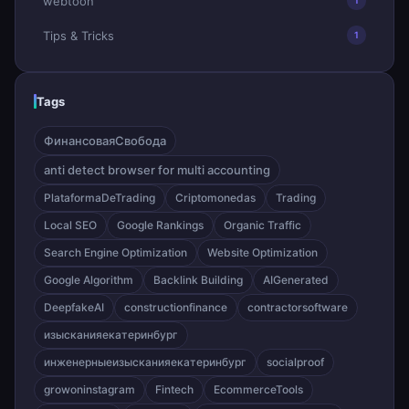
webtoon
1
Tips & Tricks
1
Tags
ФинансоваяСвобода
anti detect browser for multi accounting
PlataformaDeTrading
Criptomonedas
Trading
Local SEO
Google Rankings
Organic Traffic
Search Engine Optimization
Website Optimization
Google Algorithm
Backlink Building
AIGenerated
DeepfakeAI
constructionfinance
contractorsoftware
изысканияекатеринбург
инженерныеизысканияекатеринбург
socialproof
growoninstagram
Fintech
EcommerceTools